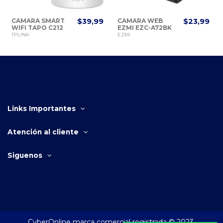
CAMARA SMART
$39,99
CAMARA WEB
$23,99
WIFI TAPO C212
EZMI EZC-A72BK
VISION
1080P FULL HD
TPLINK
EZMI
NOCTURNA AUDIO
BIDIRECCIONAL
Links Importantes
Atención al cliente
Siguenos
CyberOnline marca comercial registrada © 2023.