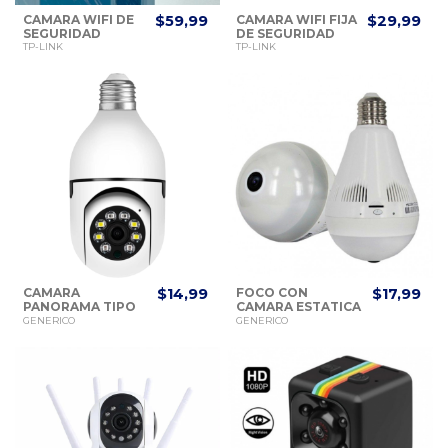
CAMARA WIFI DE
$59,99
CAMARA WIFI FIJA
$29,99
SEGURIDAD
DE SEGURIDAD
EXTERIORES TAPO
PARA CASA TAPO
TP-LINK
TP-LINK
C310
C100
CAMARA
$14,99
FOCO CON
$17,99
PANORAMA TIPO
CAMARA ESTATICA
FOCO WIFI
WIFI V380
GENERICO
GENERICO