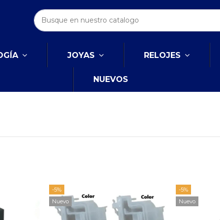
OGÍA
JOYAS
RELOJES
NUEVOS
-5%
-5%
Nuevo
Nuevo