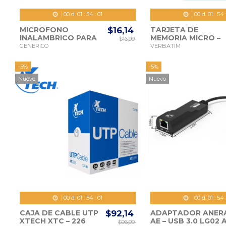
00
d.
01
:
53
:
59
00
d.
01
:
53
MICROFONO
$16,14
TARJETA DE
INALAMBRICO PARA
MEMORIA MICRO –
$16,99
CELULAR TIPO C
SD VERBATIM +
GENERICO
VERBATIM
DOBLE K8
ADAPTADOR 128G
44085 V10 CLASE 1
-5%
-5%
Nuevo
Nuevo
00
d.
01
:
53
:
59
00
d.
01
:
53
CAJA DE CABLE UTP
$92,14
ADAPTADOR ANER
XTECH XTC – 226
AE – USB 3.0 LG02 
$96,99