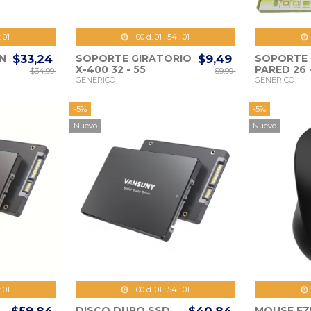
:
59
00
d.
01
:
53
:
59
N
$33,24
SOPORTE GIRATORIO
$9,49
SOPORTE 
X-400 32 - 55
PARED 26 
$34,99
$9,99
PULGADAS
PULGADA
GENERICO
GENERICO
-5%
-5%
Nuevo
Nuevo
:
59
00
d.
01
:
53
:
59
DISCO DURO SSD
MOUSE EZ