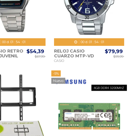
00
d.
01
:
53
:
59
00
d.
01
:
53
:
59
SIO RETRO
$54,39
RELOJ CASIO
$79,99
JUVENIL
CUARZO MTP-VD
$67,99
$99,99
NICO
01D-2E 45MM
CASIO
D 33MM
-5%
Nuevo