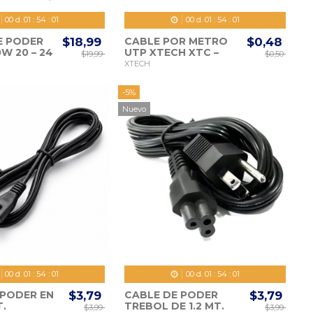
00
d.
01
:
53
:
59
00
d.
01
:
53
:
59
E PODER
$18,99
CABLE POR METRO
$0,48
W 20 – 24
UTP XTECH XTC –
$19,99
$0,50
226 CAT. 6 GRAY
XTECH
-5%
Nuevo
00
d.
01
:
53
:
59
00
d.
01
:
53
:
59
 PODER EN
$3,79
CABLE DE PODER
$3,79
T.
TREBOL DE 1.2 MT.
$3,99
$3,99