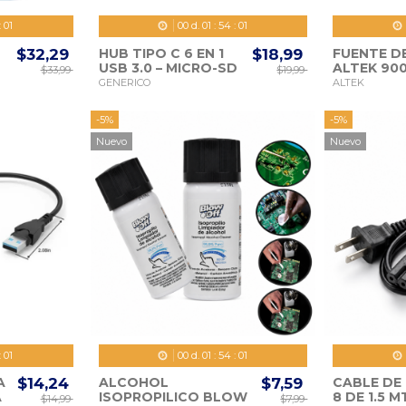
:
59
00
d.
01
:
53
:
59
$32,29
HUB TIPO C 6 EN 1
$18,99
FUENTE D
USB 3.0 – MICRO-SD
ALTEK 900
$33,99
$19,99
– HDMI – TIPO C
PINES
GENERICO
ALTEK
B
0
-5%
-5%
Nuevo
Nuevo
:
59
00
d.
01
:
53
:
59
A
$14,24
ALCOHOL
$7,59
CABLE DE
A
ISOPROPILICO BLOW
8 DE 1.5 M
$14,99
$7,99