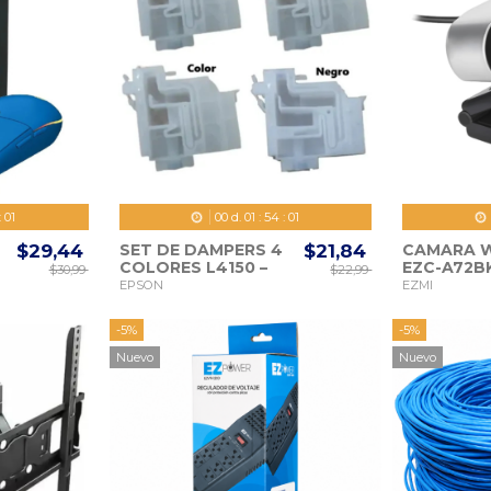
:
59
00
d.
01
:
53
:
59
$29,44
SET DE DAMPERS 4
$21,84
CAMARA W
COLORES L4150 –
EZC-A72B
$30,99
$22,99
L
L4160 – L4260
FULL HD
EPSON
EZMI
EPSON
-5%
-5%
Nuevo
Nuevo