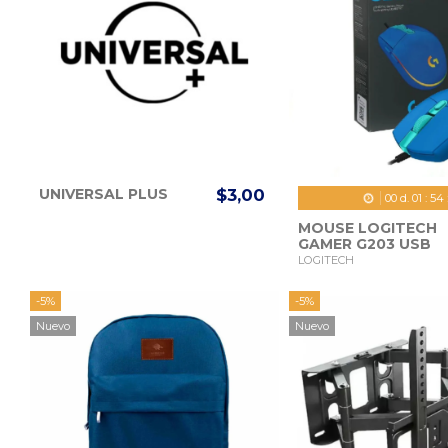
UNIVERSAL PLUS
$3,00
00
d.
01
:
53
MOUSE LOGITECH
GAMER G203 USB
RGB PRODIGY AZU
LOGITECH
LIGHTSYNC
-5%
-5%
Nuevo
Nuevo