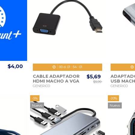
$4,00
00
d.
01
:
53
:
59
CABLE ADAPTADOR
$5,69
ADAPTAD
HDMI MACHO A VGA
USB MACH
$5,99
HEMBRA
HEMBRA 
GENERICO
GENERICO
-5%
-20%
Nuevo
Nuevo