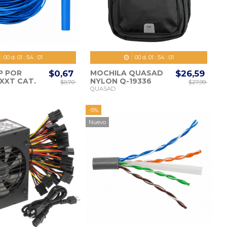
00
d.
01
:
53
:
59
00
d.
01
:
53
:
59
P POR
$0,67
MOCHILA QUASAD
$26,59
XXT CAT.
NYLON Q-19336
$0,70
$27,99
HASTA 15.6”
QUASAD
-5%
Nuevo