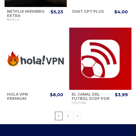
NETFLIX MIEMBRO
$5,25
CHAT GPT PLUS
$4,00
EXTRA
NETFLIX
HOLA VPN
$8,00
EL CANAL DEL
$3,99
PREMIUM
FUTBOL ECDF POR
YOUTUBE
YOUTUBE
1
2