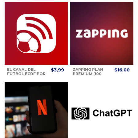
EL CANAL DEL
$3,99
ZAPPING PLAN
$16,00
FUTBOL ECDF POR
PREMIUM (100
APP O PAGINA WEB
CANALES + LIGA
- XTRIM
PRO + 7 CANALES
ESPN)