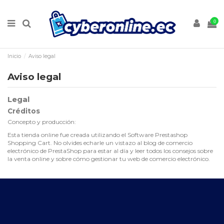
0
Inicio
Aviso legal
Aviso legal
Legal
Créditos
Concepto y producción:
Esta tienda online fue creada utilizando el
Software Prestashop
Shopping Cart
. No olvides echarle un vistazo al
blog de comercio
electrónico
de PrestaShop para estar al día y leer todos los consejos sobre
la venta online y sobre cómo gestionar tu web de comercio electrónico.