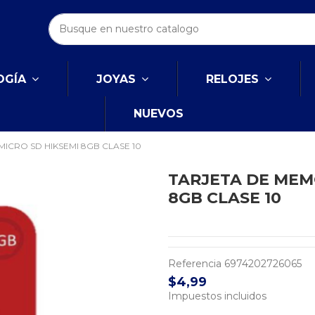
OGÍA
JOYAS
RELOJES
NUEVOS
ICRO SD HIKSEMI 8GB CLASE 10
TARJETA DE MEM
8GB CLASE 10
Referencia
6974202726065
$4,99
Impuestos incluidos