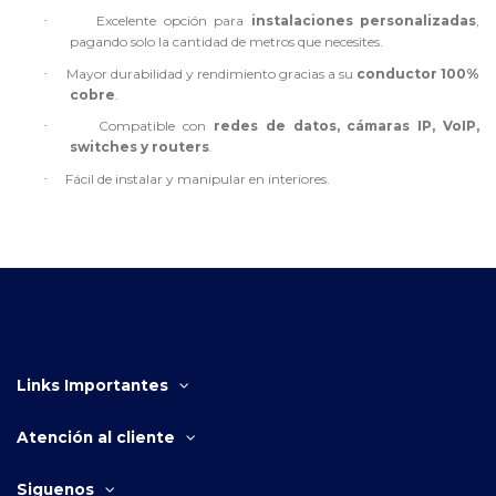
·
Excelente opción para
instalaciones personalizadas
,
pagando solo la cantidad de metros que necesites.
·
Mayor durabilidad y rendimiento gracias a su
conductor 100%
cobre
.
·
Compatible con
redes de datos, cámaras IP, VoIP,
switches y routers
.
·
Fácil de instalar y manipular en interiores.
Links Importantes
Atención al cliente
Siguenos