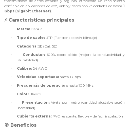
transmisiones de datos estables y seguras, ofreciendo un rendimiento
confiable en aplicaciones de voz, video y datos con velocidades de hasta
1
Gbps (Gigabit Ethernet)
.
Características principales
⚡
·
Marca:
Dahua
·
Tipo de cable:
UTP (Par trenzado sin blindaje)
·
Categoría:
5E (Cat. 5E)
·
Conductor:
100% cobre sólido (mejora la conductividad y
durabilidad)
·
Calibre:
24 AWG
·
Velocidad soportada:
hasta 1 Gbps
·
Frecuencia de operación:
hasta 100 MHz
·
Color:
Blanco
·
Presentación:
Venta por metro (cantidad ajustable según
necesidad)
·
Cubierta externa:
PVC resistente, flexible y de fácil instalación
Beneficios
🎯